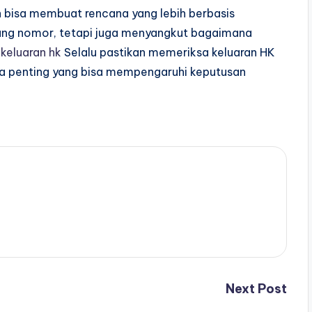
n bisa membuat rencana yang lebih berbasis
tang nomor, tetapi juga menyangkut bagaimana
.
keluaran hk
Selalu pastikan memeriksa keluaran HK
ta penting yang bisa mempengaruhi keputusan
Next Post