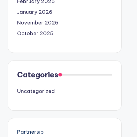
February 2026
January 2026
November 2025
October 2025
Categories
Uncategorized
Partnersip