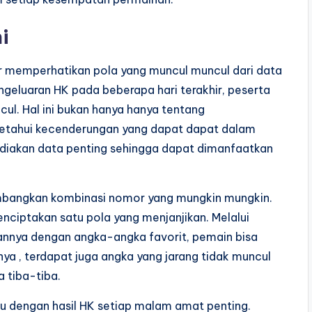
i
ar memperhatikan pola yang muncul muncul dari data
ngeluaran HK pada beberapa hari terakhir, peserta
l. Hal ini bukan hanya hanya tentang
etahui kecenderungan yang dapat dapat dalam
diakan data penting sehingga dapat dimanfaatkan
imbangkan kombinasi nomor yang mungkin mungkin.
nciptakan satu pola yang menjanjikan. Melalui
kannya dengan angka-angka favorit, pemain bisa
ya , terdapat juga angka yang jarang tidak muncul
a tiba-tiba.
ru dengan hasil HK setiap malam amat penting.