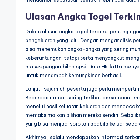
Ulasan Angka Togel Terkin
Dalam ulasan angka togel terbaru, penting ag
pengeluaran yang lalu. Dengan menganalisis pe
bisa menemukan angka-angka yang sering muncu
keberuntungan, tetapi serta menyangkut meng
proses pengambilan opsi. Data HK lotto menye
untuk menambah kemungkinan berhasil.
Lanjut , sejumlah peserta juga perlu mempert
Beberapa nomor sering terlihat bersamaan , me
meneliti hasil keluaran keluaran dan mencoco
memaksimalkan pilihan mereka sendiri. Sebalikn
yang bisa menjadi sorotan apabila keluar secar
Akhirnya , selalu mendapatkan informasi terba