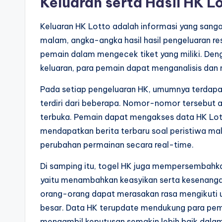
Keluaran serta Hasil HK L
Keluaran HK Lotto adalah informasi yang sang
malam, angka-angka hasil hasil pengeluaran r
pemain dalam mengecek tiket yang miliki. Den
keluaran, para pemain dapat menganalisis dan
Pada setiap pengeluaran HK, umumnya terdapat 
terdiri dari beberapa. Nomor-nomor tersebut a
terbuka. Pemain dapat mengakses data HK Lo
mendapatkan berita terbaru soal peristiwa ma
perubahan permainan secara real-time.
Di samping itu, togel HK juga mempersembahka
yaitu menambahkan keasyikan serta kesenangan 
orang-orang dapat merasakan rasa mengikuti 
besar. Data HK terupdate mendukung para pema
mengambil keputusan semakin lebih baik dala