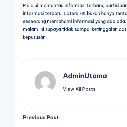
Melalui memantau informasi terbaru, partisipa
informasi terbaru. Lotere HK bukan hanya ten
seseorang memahami informasi yang ada ada
malam ini supaya tidak sampai ketinggalan da
keputusan.
AdminUtama
View All Posts
Post
Previous Post