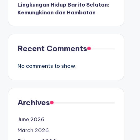
Lingkungan Hidup Barito Selatan:
Kemungkinan dan Hambatan
Recent Comments
No comments to show.
Archives
June 2026
March 2026